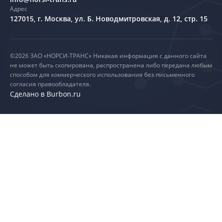
Адрес
127015, г. Москва,
ул. Б. Новодмитровская, д. 12, стр. 15
©2026 ЗАО «НОРСИ-ТРАНС» Никакая информация с данного сайта
не может быть скопирована, распространена либо передана любым
способом для коммерческого использования без письменного
согласия правообладателя.
Сделано в Burbon.ru
Согласие на обработку Cookies
Нажимая кнопку «Принять» или продолжая
использование сайта
, вы даете свое согласие на обработку
файлов cookie и передачу данных сервису
Яндекс.Метрика
.
Это необходимо для учета статистики посещений и
улучшения работы сайта. Подробнее в
Политике
использования cookies
.