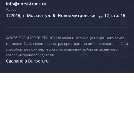
info@norsi-trans.ru
Адрес
127015, г. Москва,
ул. Б. Новодмитровская, д. 12, стр. 15
©2026 ЗАО «НОРСИ-ТРАНС» Никакая информация с данного сайта
не может быть скопирована, распространена либо передана любым
способом для коммерческого использования без письменного
согласия правообладателя.
Сделано в Burbon.ru
Согласие на обработку Cookies
Нажимая кнопку «Принять» или продолжая
использование сайта
, вы даете свое согласие на обработку
файлов cookie и передачу данных сервису
Яндекс.Метрика
.
Это необходимо для учета статистики посещений и
улучшения работы сайта. Подробнее в
Политике
использования cookies
.